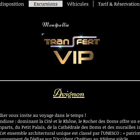
 disposition
Excursions
Véhicules
Tarif & Réservation
Montpellie
r
avec chauffeur Montpellier
Avignon
lier vous invite au voyage dans le temps !
ndiose : dominant la Cité et le Rhône, le Rocher des Doms offre u
mparts, du Petit Palais, de la Cathédrale des Doms et des murailles
 Cet ensemble architectural unique est classé par l’UNESCO : « patr
ayonnement de l’église sur l’Occident Chrétien au XIVème siècle.