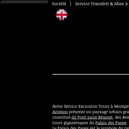
Société
Service Transfert & Mise à
Voiture 
Notre Service Excursion Tours à Montpel
Avignon
présente un paysage urbain gra
constitué
du Pont saint Bénezet
, des Re
tours gigantesques du
Palais des Papes
.
​Le Palais des Papes est le symbole du r